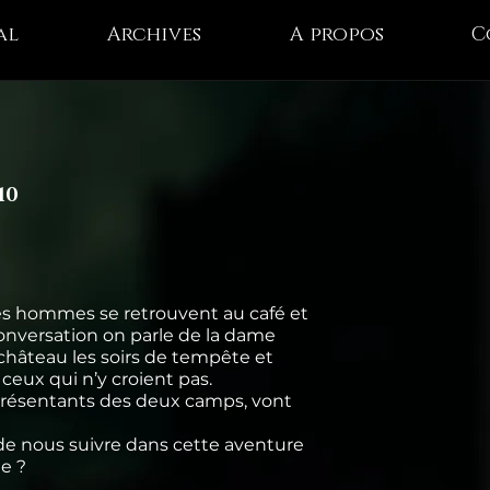
al
Archives
A propos
C
10
les hommes se retrouvent au café et
onversation on parle de la dame
château les soirs de tempête et
ceux qui n’y croient pas.
eprésentants des deux camps, vont
 de nous suivre dans cette aventure
e ?